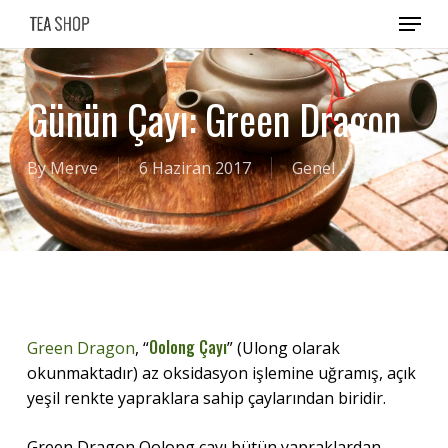
Skip
Menu
to
main
content
Günün Çayı: Green Dragon
By
Merve
6 Haziran 2017
Genel
Oolong Çayı
Green Dragon
, “
” (Ulong olarak
okunmaktadır) az oksidasyon işlemine uğramış, açık
yeşil renkte yapraklara sahip çaylarından biridir.
Green Dragon Oolong çayı bütün yapraklardan