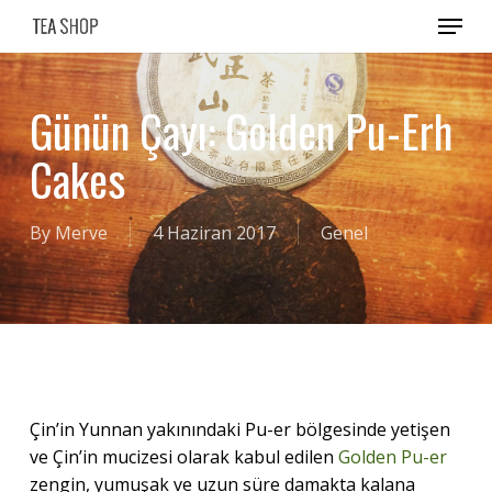
Skip
Menu
to
main
content
Günün Çayı: Golden Pu-Erh
Cakes
By
Merve
4 Haziran 2017
Genel
Çin’in Yunnan yakınındaki Pu-er bölgesinde yetişen
ve Çin’in mucizesi olarak kabul edilen
Golden Pu-er
zengin, yumuşak ve uzun süre damakta kalana