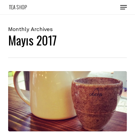
Skip
Menu
to
main
content
Monthly Archives
Mayıs 2017
Günün