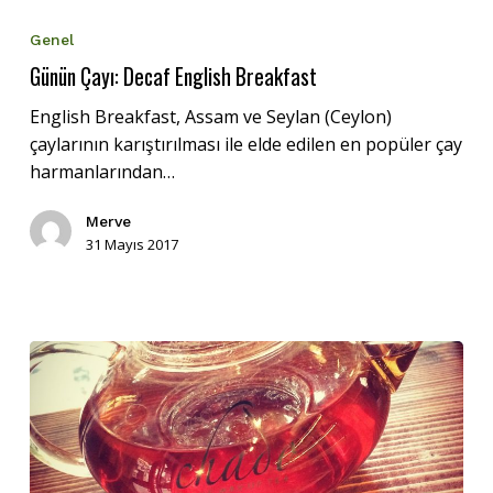
Çayı:
Genel
Decaf
Günün Çayı: Decaf English Breakfast
English
Breakfast
English Breakfast, Assam ve Seylan (Ceylon)
çaylarının karıştırılması ile elde edilen en popüler çay
harmanlarından…
Merve
31 Mayıs 2017