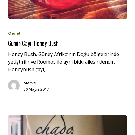
Günün
Çayı:
Genel
Honey
Günün Çayı: Honey Bush
Bush
Honey Bush, Güney Afrika’nın Doğu bölgelerinde
yetiştirilir ve Rooibos ile aynı bitki ailesindendir.
Honeybush çayı,…
Merve
30 Mayıs 2017