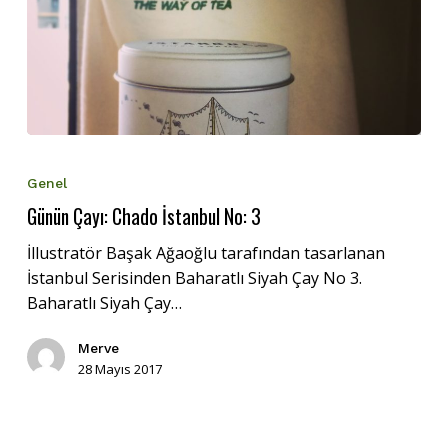
Günün
Çayı:
Genel
Chado
Günün Çayı: Chado İstanbul No: 3
İstanbul
No:
İllustratör Başak Ağaoğlu tarafından tasarlanan
3
İstanbul Serisinden Baharatlı Siyah Çay No 3.
Baharatlı Siyah Çay…
Merve
28 Mayıs 2017