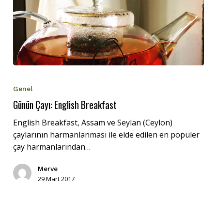
Günün
Çayı:
Genel
English
Günün Çayı: English Breakfast
Breakfast
English Breakfast, Assam ve Seylan (Ceylon)
çaylarının harmanlanması ile elde edilen en popüler
çay harmanlarından…
Merve
29 Mart 2017