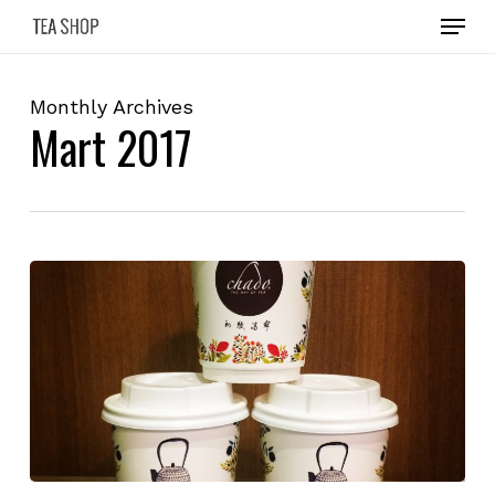
Skip
Menu
to
main
content
Monthly Archives
Mart 2017
Günün