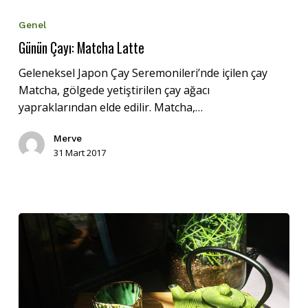
Çayı:
Genel
Matcha
Günün Çayı: Matcha Latte
Latte
Geleneksel Japon Çay Seremonileri’nde içilen çay
Matcha, gölgede yetiştirilen çay ağacı
yapraklarından elde edilir. Matcha,…
Merve
31 Mart 2017