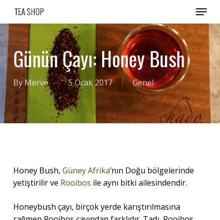
Skip
Menu
to
main
content
Günün Çayı: Honey Bush
By
Merve
5 Ocak 2017
Genel
Honey Bush,
Güney Afrika
’nın Doğu bölgelerinde
yetiştirilir ve
Rooibos
ile aynı bitki ailesindendir.
Honeybush çayı, birçok yerde karıştırılmasına
rağmen Rooibos çayından farklıdır. Tadı, Rooibos