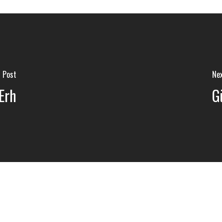
s Post
Nex
Erh
G