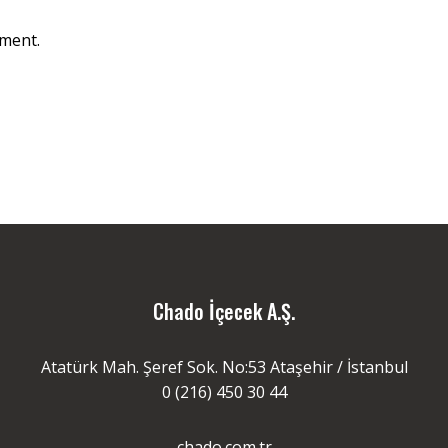
ment.
Chado İçecek A.Ş.
Atatürk Mah. Şeref Sok. No:53 Ataşehir / İstanbul
0 (216) 450 30 44
chado.com.tr