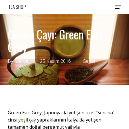
Skip
Menu
to
main
content
Günün Çayı: Green Earl
Grey
By
Merve
25 Kasım 2016
Genel
Green Earl Grey, Japonya’da yetişen özel “Sencha”
cinsi
yeşil çay
yapraklarının İtalya’da yetişen,
tamamen doğal bergamut yağıyla