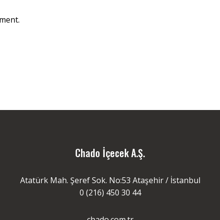
ment.
Chado İçecek A.Ş.
Atatürk Mah. Şeref Sok. No:53 Ataşehir / İstanbul
0 (216) 450 30 44
chado.com.tr