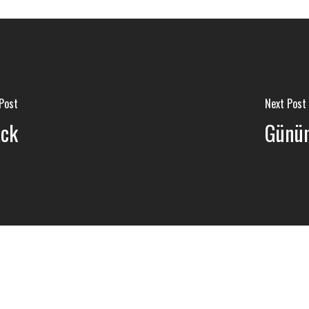
 Post
Next Post
ack
Günün