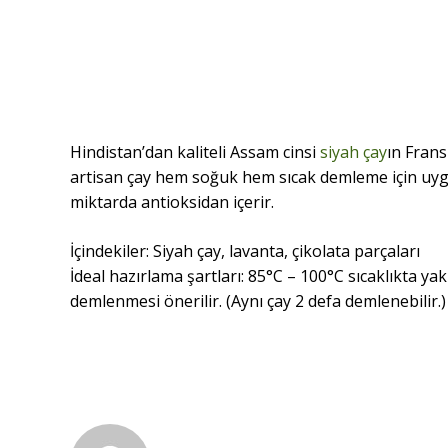
Hindistan’dan kaliteli Assam cinsi
siyah çay
ın Frans
artisan çay hem soğuk hem sıcak demleme için uy
miktarda antioksidan içerir.
İçindekiler: Siyah çay, lavanta, çikolata parçaları
İdeal hazırlama şartları: 85°C – 100°C sıcaklıkta ya
demlenmesi önerilir. (Aynı çay 2 defa demlenebilir.)