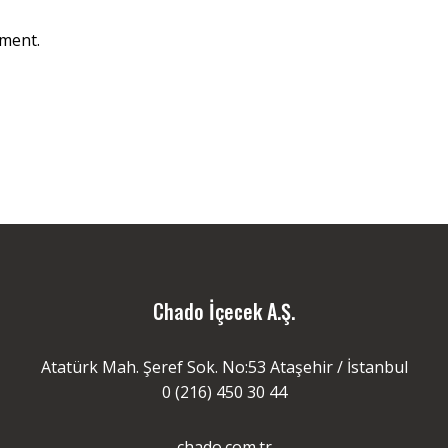
ment.
Chado İçecek A.Ş.
Atatürk Mah. Şeref Sok. No:53 Ataşehir / İstanbul
0 (216) 450 30 44
chado.com.tr