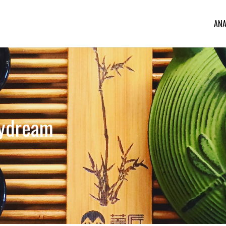
ANA
aydream