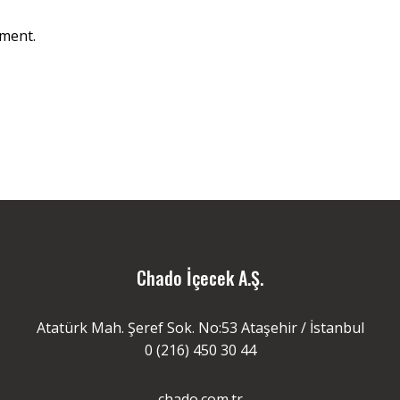
ment.
Chado İçecek A.Ş.
Atatürk Mah. Şeref Sok. No:53 Ataşehir / İstanbul
0 (216) 450 30 44
chado.com.tr