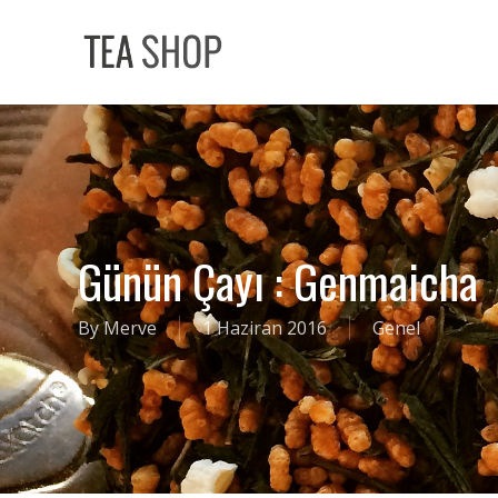
Skip
to
main
content
Günün Çayı : Genmaicha
By
Merve
1 Haziran 2016
Genel