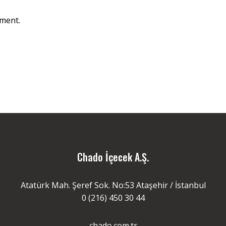
ment.
Chado İçecek A.Ş.
Atatürk Mah. Şeref Sok. No:53 Ataşehir / İstanbul
0 (216) 450 30 44
chado.com.tr