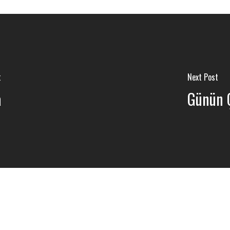
t
Next Post
a
Günün Ç