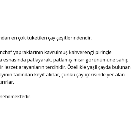
an en çok tüketilen çay çeşitlerindendir.
encha” yapraklarının kavrulmuş kahverengi pirinçle
rma esnasında patlayarak, patlamış mısır görünümüne sahip
bir lezzet arayanların tercihidir. Özellikle yaşil çayda bulunan
nın tadından keyif alırlar, çünkü çay içerisinde yer alan
rırlar.
nebilmektedir.