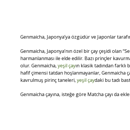
Genmaicha, Japonya’ya özgüdür ve Japonlar tarafınd
Genmaicha, Japonya’nın özel bir çay çeşidi olan “S
harmanlanması ile elde edilir. Bazı prinçler kavu
olur. Genmaicha,
yeşil çay
ın klasik tadından farklı 
hafif çimensi tatdan hoşlanmayanlar, Genmaicha çayı
kavrulmuş pirinç taneleri,
yeşil çay
daki bu tadı bastı
Genmaicha çayına, isteğe göre Matcha çayı da ekle