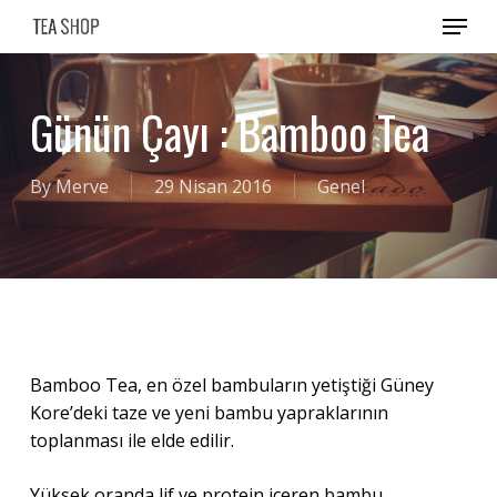
Skip
Menu
to
main
content
Günün Çayı : Bamboo Tea
By
Merve
29 Nisan 2016
Genel
Bamboo Tea, en özel bambuların yetiştiği Güney
Kore’deki taze ve yeni bambu yapraklarının
toplanması ile elde edilir.
Yüksek oranda lif ve protein içeren bambu