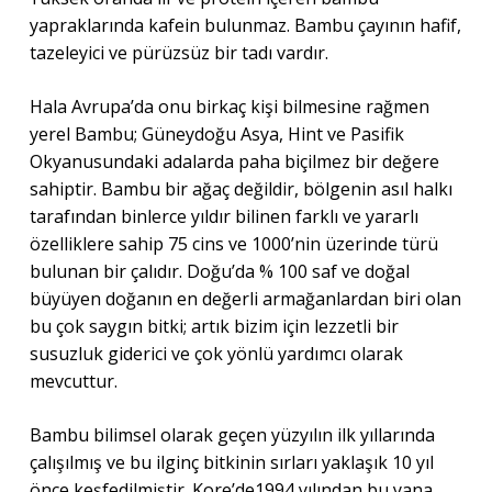
yapraklarında kafein bulunmaz. Bambu çayının hafif,
tazeleyici ve pürüzsüz bir tadı vardır.
Hala Avrupa’da onu birkaç kişi bilmesine rağmen
yerel Bambu; Güneydoğu Asya, Hint ve Pasifik
Okyanusundaki adalarda paha biçilmez bir değere
sahiptir. Bambu bir ağaç değildir, bölgenin asıl halkı
tarafından binlerce yıldır bilinen farklı ve yararlı
özelliklere sahip 75 cins ve 1000’nin üzerinde türü
bulunan bir çalıdır. Doğu’da % 100 saf ve doğal
büyüyen doğanın en değerli armağanlardan biri olan
bu çok saygın bitki; artık bizim için lezzetli bir
susuzluk giderici ve çok yönlü yardımcı olarak
mevcuttur.
Bambu bilimsel olarak geçen yüzyılın ilk yıllarında
çalışılmış ve bu ilginç bitkinin sırları yaklaşık 10 yıl
önce keşfedilmiştir. Kore’de1994 yılından bu yana,