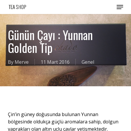
Skip
Menu
to
main
content
Günün Çayı : Yunnan
Golden Tip
By
Merve
11 Mart 2016
Genel
Çin’in güney doğusunda bulunan Yunnan
bölgesinde oldukça güçlü aromalara sahip, dolgun
yaprakları olan altın uçlu çaylar yetişmektedir.