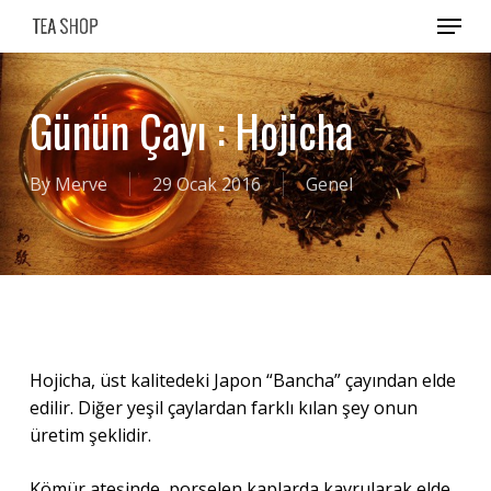
Skip
Menu
to
main
content
Günün Çayı : Hojicha
By
Merve
29 Ocak 2016
Genel
Hojicha, üst kalitedeki Japon “Bancha” çayından elde
edilir. Diğer yeşil çaylardan farklı kılan şey onun
üretim şeklidir.
Kömür ateşinde, porselen kaplarda kavrularak elde