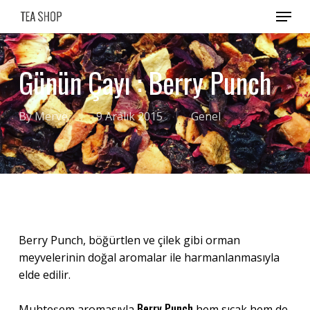
Skip
Menu
to
main
content
Günün Çayı : Berry Punch
By
Merve
9 Aralık 2015
Genel
Berry Punch, böğürtlen ve çilek gibi orman
meyvelerinin doğal aromalar ile harmanlanmasıyla
elde edilir.
Berry Punch
Muhteşem aromasıyla
hem sıcak hem de