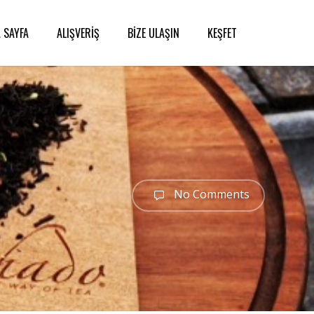
 SAYFA
ALIŞVERİŞ
BİZE ULAŞIN
KEŞFET
No Comments