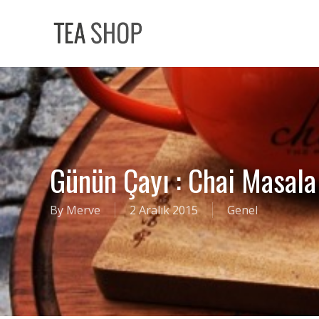
Skip
to
main
content
Günün Çayı : Chai Masala
By
Merve
2 Aralık 2015
Genel