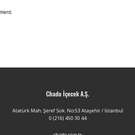
ment.
Chado İçecek A.Ş.
Atatürk Mah. Şeref Sok. No:53 Ataşehir / İstanbul
0 (216) 450 30 44
chado.com.tr