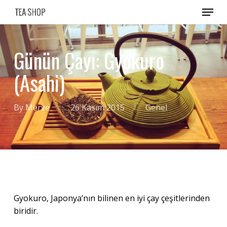
Skip
Menu
to
main
content
Günün Çayı: Gyokuro
(Asahi)
By
Merve
26 Kasım 2015
Genel
Gyokuro, Japonya’nın bilinen en iyi çay çeşitlerinden
biridir.