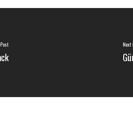
 Post
Next 
ack
Gü