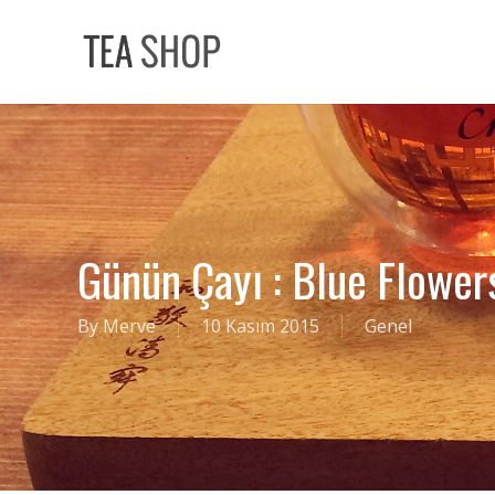
Skip
to
main
content
Günün Çayı : Blue Flower
By
Merve
10 Kasım 2015
Genel