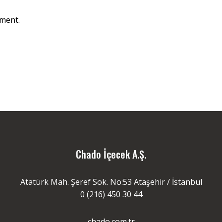
ment.
Chado İçecek A.Ş.
Atatürk Mah. Şeref Sok. No:53 Ataşehir / İstanbul
0 (216) 450 30 44
chado.com.tr